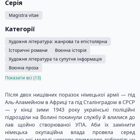
Серія
Magistra vitae
Категорії
Художня література: жанрова та епістолярна
Історичні романи
Воєнна історія
Художня література та супутня інформація
Воєнна проза
Показати всі (13)
Після двох нищівних поразок німецької армії — під
Аль-Аламейном в Африці та під Сталінградом в СРСР
— у кінці зими 1943 року українські поліційні
підрозділи на Волині покинули службу й влилися до
лав щойно створюваної УПА. Аби їх замінити
німецька окупаційна влада провела серед
волинської молоді чергову примусово-добровільну