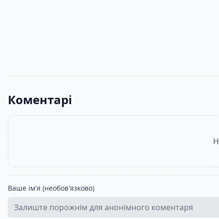
Хвиля удачі
Кишеня, повна жита
Hercule Poirot: 
Taken at the Flood
A POCKET FULL OF RYE
Агата Крісті
Агата Крісті
Агата Крісті
146.88
- 406
грн
146.88
- 300
грн
1205
гр
Коментарі
Н
Ваше ім'я (необов'язково)