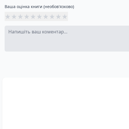
Ваша оцінка книги (необов'язково)
★
★
★
★
★
★
★
★
★
★