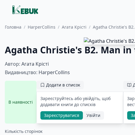
Головна
/
HarperCollins
/
Агата Крісті
/
Agatha Christie's B2
Agatha Christie's B2. Man in
Автор:
Агата Крісті
Видавництво:
HarperCollins
Додати в список
Зареєструйтесь або увійдіть, щоб
Зар
В наявності
додавати книги до списків
вес
Зареєструватися
Увійти
З
Кількість сторінок