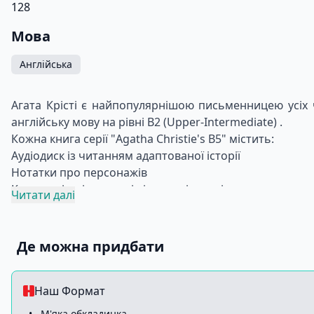
128
Мова
Англійська
Агата Крісті є найпопулярнішою письменницею усіх ча
англійську мову на рівні B2 (Upper-Intermediate) .
Кожна книга серії "Agatha Christie's B5" містить:
Аудіодиск із читанням адаптованої історії
Нотатки про персонажів
Культурні та історичні відомості, що відносяться до с
Читати далі
Словник складних слів
Книга "Agatha Christie's B2. Man in the Brown Suit with
Pretty, young Anne Beddingfeld comes to London looking 
Де можна придбати
The police think the death was an accident. But who 
determined to bring the mysterious killer to justice.
Anne's adventure takes her on a cruise ship all the way t
Наш Формат
•
М'яка обкладинка