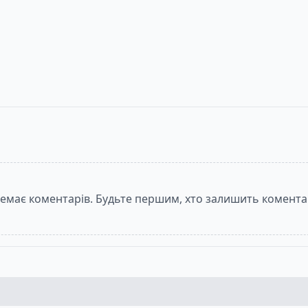
the Complete Short Stories
Велика четвірка
Убивство в Месопотамії
Забуте вбивство
The Big Four
Vol. 14. Murder in Mesopotamia
Sleeping Murder
Агата Крісті
Агата Крісті, Ольга Войтенко, Софія Томіленко
Агата Крісті, Ольга Войтенко, Софія Томіленко
н
270
- 335
грн
270
- 300
грн
146.88
- 300
грн
емає коментарів. Будьте першим, хто залишить комента