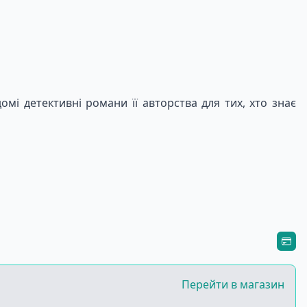
омі детективні романи її авторства для тих, хто знає
 fall off an Underground platform and die on the rails.
fore running away? Anne has only one clue, but she is
Перейти в магазин