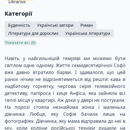
Категорії
Буденність
Українські автори
Роман
Література для дорослих
Українська література
Показати всі (8)
Навіть у найсильнішій темряві ми можемо бути
світлом одне одному. Життя семидесятирічної Софії
вже давно втратило барви. І здавалося, що цей
ранок нічим не відрізнятиметься від решти: кава в
надбитому горнятку, чергова серія телевізійного
детективу, папіроса і киця Анфіса, яка зайняла всі
теплі місця у квартирі. Аж доки у двері не постукали.
На порозі стояла незнайома жінка і маленька
дівчинка Любця, яку Софія бачила лише на
фотографіях. Дівчинка, яку мама відправила до неї в
ніч, коли колони російської техніки рушили на