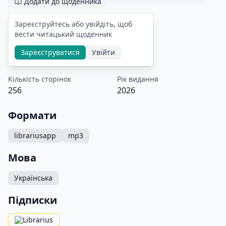
Додати до щоденника
Зареєструйтесь або увійдіть, щоб
вести читацький щоденник
Зареєструватися
Увійти
Кількість сторінок
Рік видання
256
2026
Формати
librariusapp
mp3
Мова
Українська
Підписки
Librarius