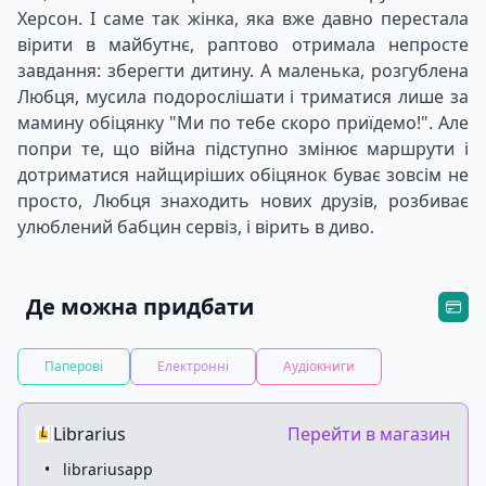
Херсон. І саме так жінка, яка вже давно перестала
вірити в майбутнє, раптово отримала непросте
завдання: зберегти дитину. А маленька, розгублена
Любця, мусила подорослішати і триматися лише за
мамину обіцянку "Ми по тебе скоро приїдемо!". Але
попри те, що війна підступно змінює маршрути і
дотриматися найщиріших обіцянок буває зовсім не
просто, Любця знаходить нових друзів, розбиває
улюблений бабцин сервіз, і вірить в диво.
Де можна придбати
Паперові
Електронні
Аудіокниги
Librarius
Перейти в магазин
•
librariusapp