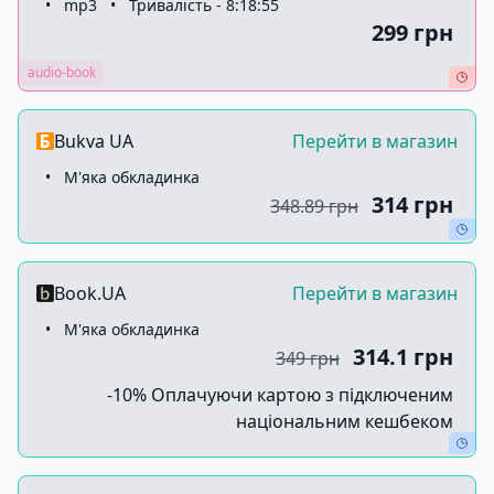
•
mp3
•
Тривалість - 8:18:55
299 грн
audio-book
Bukva UA
Перейти в магазин
•
М'яка обкладинка
314 грн
348.89 грн
Book.UA
Перейти в магазин
•
М'яка обкладинка
314.1 грн
349 грн
-10% Оплачуючи картою з підключеним
національним кешбеком