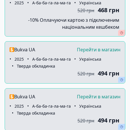
•
2025
•
А-ба-ба-га-ла-ма-га
•
Українська
468 грн
520 грн
-10% Оплачуючи картою з підключеним
національним кешбеком
Bukva UA
Перейти в магазин
•
2025
•
А-ба-ба-га-ла-ма-га
•
Українська
•
Тверда обкладинка
494 грн
520 грн
Bukva UA
Перейти в магазин
•
2025
•
А-ба-ба-га-ла-ма-га
•
Українська
•
Тверда обкладинка
494 грн
520 грн