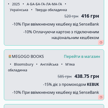
•
2025
•
А-БА-БА-ГА-ЛА-МА-ГА
•
Українська
•
Тверда обкладинка
416 грн
520 грн
-10% При ввімкненому кешбеку від SenseBank
-10% Оплачуючи картою з підключеним
національним кешбеком
MEGOGO BOOKS
Перейти в магазин
•
Bloomsbury
•
Англійська
•
М'яка
обкладинка
438.75 грн
585 грн
-15% діє з промокодом
KEBUK
-10% При ввімкненому кешбеку від SenseBank