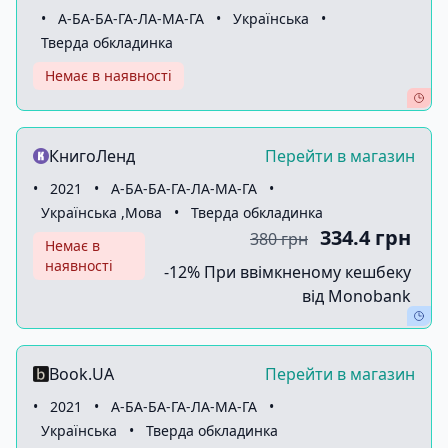
•
А-БА-БА-ГА-ЛА-МА-ГА
•
Українська
•
Тверда обкладинка
Немає в наявності
КнигоЛенд
Перейти в магазин
•
2021
•
А-БА-БА-ГА-ЛА-МА-ГА
•
Українська ,Мова
•
Тверда обкладинка
334.4 грн
380 грн
Немає в
наявності
-12% При ввімкненому кешбеку
від Monobank
Book.UA
Перейти в магазин
•
2021
•
А-БА-БА-ГА-ЛА-МА-ГА
•
Українська
•
Тверда обкладинка