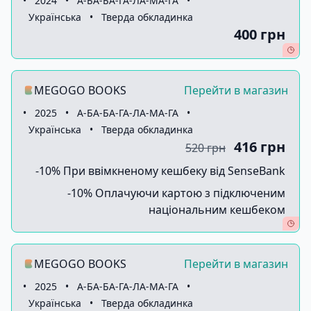
•
2024
•
А-БА-БА-ГА-ЛА-МА-ГА
•
Українська
•
Тверда обкладинка
400 грн
MEGOGO BOOKS
Перейти в магазин
•
2025
•
А-БА-БА-ГА-ЛА-МА-ГА
•
Українська
•
Тверда обкладинка
416 грн
520 грн
-10% При ввімкненому кешбеку від SenseBank
-10% Оплачуючи картою з підключеним
національним кешбеком
MEGOGO BOOKS
Перейти в магазин
•
2025
•
А-БА-БА-ГА-ЛА-МА-ГА
•
Українська
•
Тверда обкладинка