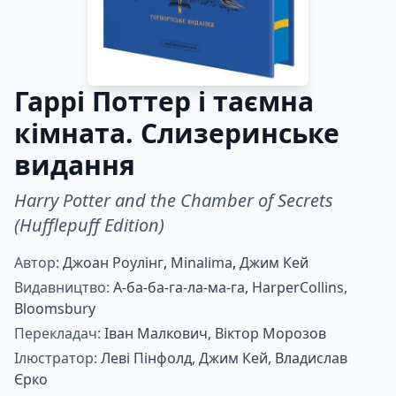
Гаррі Поттер і таємна
кімната. Слизеринське
видання
Harry Potter and the Chamber of Secrets
(Hufflepuff Edition)
Автор:
Джоан Роулінг
,
Minalima
,
Джим Кей
Видавництво:
А-ба-ба-га-ла-ма-га,
HarperCollins,
Bloomsbury
Перекладач:
Іван Малкович,
Віктор Морозов
Ілюстратор:
Леві Пінфолд,
Джим Кей,
Владислав
Єрко