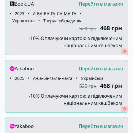
Book.UA
Перейти в магазин
•
2025
•
А-БА-БА-ГА-ЛА-МА-ГА
•
Українська
•
Тверда обкладинка
468 грн
520 грн
-10% Оплачуючи картою з підключеним
національним кешбеком
Yakaboo
Перейти в магазин
•
2025
•
А-ба-ба-га-ла-ма-га
•
Українська
468 грн
520 грн
-10% Оплачуючи картою з підключеним
національним кешбеком
Yakaboo
Перейти в магазин