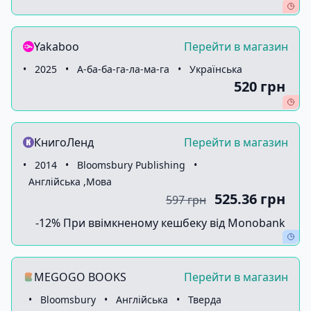
Yakaboo
Перейти в магазин
•
2025
•
А-ба-ба-га-ла-ма-га
•
Українська
520 грн
КнигоЛенд
Перейти в магазин
•
2014
•
Bloomsbury Publishing
•
Англійська ,Мова
525.36 грн
597 грн
-12% При ввімкненому кешбеку від Monobank
MEGOGO BOOKS
Перейти в магазин
•
Bloomsbury
•
Англійська
•
Тверда