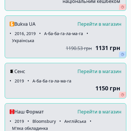
національним кешбеком
Bukva UA
Перейти в магазин
•
2016, 2019
•
А-ба-ба-га-ла-ма-га
•
Українська
1131 грн
1190.53 грн
Сенс
Перейти в магазин
•
2019
•
А-ба-ба-га-ла-ма-га
1150 грн
Наш Формат
Перейти в магазин
•
2019
•
Bloomsbury
•
Англійська
•
М'яка обкладинка