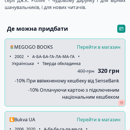
серії Дж.К. Ролінґ - чудовому дарунку і для вірних
шанувальників, і для нових читачів.
Де можна придбати
MEGOGO BOOKS
Перейти в магазин
•
2002
•
А-БА-БА-ГА-ЛА-МА-ГА
•
Українська
•
Тверда обкладинка
320 грн
400 грн
-10% При ввімкненому кешбеку від SenseBank
-10% Оплачуючи картою з підключеним
національним кешбеком
Bukva UA
Перейти в магазин
•
2006, 2020
•
А-ба-ба-га-ла-ма-га
•