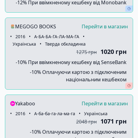
-12% При ввімкненому кешбеку від Monobank
MEGOGO BOOKS
Перейти в магазин
•
2016
•
А-БА-БА-ГА-ЛА-МА-ГА
•
Українська
•
Тверда обкладинка
1020 грн
1275 грн
-10% При ввімкненому кешбеку від SenseBank
-10% Оплачуючи картою з підключеним
національним кешбеком
Yakaboo
Перейти в магазин
•
2016
•
А-ба-ба-га-ла-ма-га
•
Українська
1071 грн
2048 грн
-10% Оплачуючи картою з підключеним