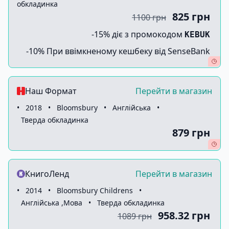
обкладинка
825 грн
1100 грн
-15% діє з промокодом
KEBUK
-10% При ввімкненому кешбеку від SenseBank
Наш Формат
Перейти в магазин
•
2018
•
Bloomsbury
•
Англійська
•
Тверда обкладинка
879 грн
КнигоЛенд
Перейти в магазин
•
2014
•
Bloomsbury Childrens
•
Англійська ,Мова
•
Тверда обкладинка
958.32 грн
1089 грн