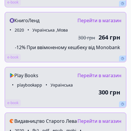
e-book
КнигоЛенд
Перейти в магазин
•
2020
•
Українська ,Мова
264 грн
300 грн
-12% При ввімкненому кешбеку від Monobank
e-book
Play Books
Перейти в магазин
•
playbookapp
•
Українська
300 грн
e-book
Видавництво Старого Лева
Перейти в магазин
•
2020
•
fb2 , pdf , epub , mobi
•