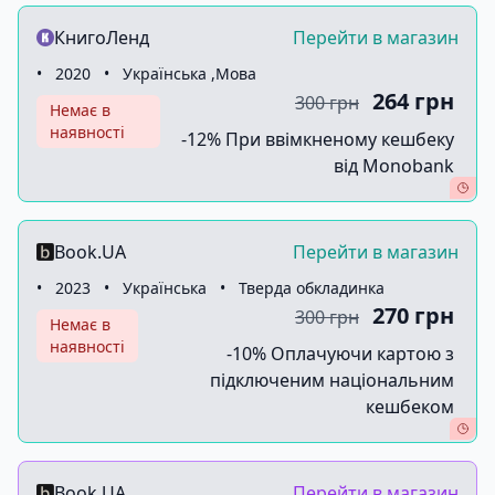
КнигоЛенд
Перейти в магазин
•
2020
•
Українська ,Мова
264 грн
300 грн
Немає в
наявності
-12% При ввімкненому кешбеку
від Monobank
Book.UA
Перейти в магазин
•
2023
•
Українська
•
Тверда обкладинка
270 грн
300 грн
Немає в
наявності
-10% Оплачуючи картою з
підключеним національним
кешбеком
Book.UA
Перейти в магазин