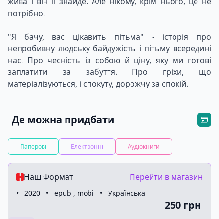
жива і він її знайде. Але нікому, крім нього, це не
потрібно.
"Я бачу, вас цікавить пітьма" - історія про
непробивну людську байдужість і пітьму всередині
нас. Про чесність із собою й ціну, яку ми готові
заплатити за забуття. Про гріхи, що
матеріалізуються, і спокуту, дорожчу за спокій.
Де можна придбати
Паперові
Електронні
Аудіокниги
Наш Формат
Перейти в магазин
•
2020
•
epub , mobi
•
Українська
250 грн