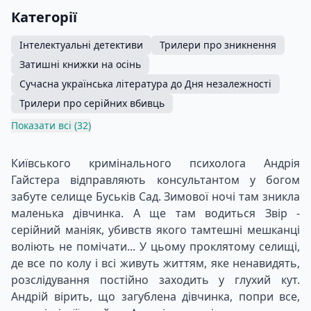
Категорії
Інтелектуальні детективи
Трилери про зникнення
Затишні книжки на осінь
Сучасна українська література до Дня незалежності
Трилери про серійних вбивць
Показати всі (32)
Київського кримінального психолога Андрія
Гайстера відправляють консультантом у богом
забуте селище Буськів Сад. Зимової ночі там зникла
маленька дівчинка. А ще там водиться Звір -
серійний маніяк, убивств якого тамтешні мешканці
воліють не помічати... У цьому проклятому селищі,
де все по колу і всі живуть життям, яке ненавидять,
розслідування постійно заходить у глухий кут.
Андрій вірить, що загублена дівчинка, попри все,