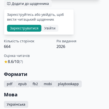
Додати до щоденника
Зареєструйтесь або увійдіть, щоб
вести читацький щоденник
Зареєструватися
Увійти
Кількість сторінок
Рік видання
664
2026
Оцінка читачів
★
8.6/10
(7)
Формати
pdf
epub
fb2
mobi
playbookapp
Мова
Українська