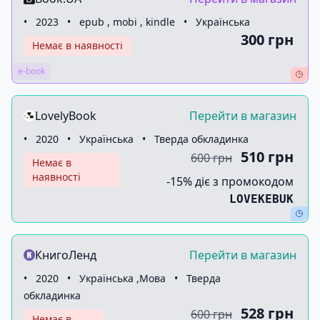
•
2023
•
epub , mobi , kindle
•
Українська
300 грн
Немає в наявності
e-book
LovelyBook
Перейти в магазин
•
2020
•
Українська
•
Тверда обкладинка
510 грн
600 грн
Немає в
наявності
-15% діє з промокодом
LOVEKEBUK
КнигоЛенд
Перейти в магазин
•
2020
•
Українська ,Мова
•
Тверда
обкладинка
528 грн
600 грн
Немає в