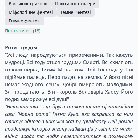
Військові трилери
Політичні трилери
Міфологічне фентезі
Темне фентезі
Епічне фентезі
Показати всі (13)
Рота - це дім
"Усі люди народжуються приреченими. Так кажуть
мудреці. Всі годуються грудьми Смерті. Всі схиляють
голови перед Тихим Монархом. Той Господь у Тіні
підіймає палець. Перо падає на землю. У його пісні
немає жодного сенсу. Добрі вмирають молодими.
Злі процвітають. Він - король Володарів Хаосу. Його
подих заморожує всі душі".
"Нетлінні тіні" - це друга книжка темної фентезійної
саги "Чорна рота" Ґлена Кука, яка закріпила за ним
статус одного з батьків жанру ґримдарку. Цей роман
продовжує історію загону найманців у світі, де магія,
війна, зрада та надія переплітаються в похмурому