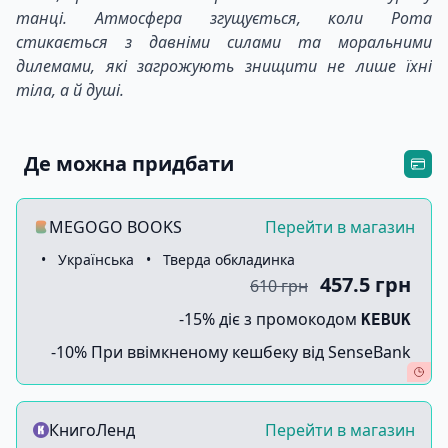
танці. Атмосфера згущується, коли Рота
стикається з давніми силами та моральними
дилемами, які загрожують знищити не лише їхні
тіла, а й душі.
Де можна придбати
MEGOGO BOOKS
Перейти в магазин
•
Українська
•
Тверда обкладинка
457.5 грн
610 грн
-15% діє з промокодом
KEBUK
-10% При ввімкненому кешбеку від SenseBank
КнигоЛенд
Перейти в магазин