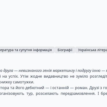
тература та супутня інформація
Біографії
Українська літер
о друга — невизнаного генія маркетингу і подругу їхню — 
а успіх. Утім жодне видавництво не зуміло розгледіт
 книжку самотужки.
ора та його дебютний — і останній — роман. Друзі з г
рганізовують тур, розсилають передзамовлення. І 
и за цю божевільну авантюру?