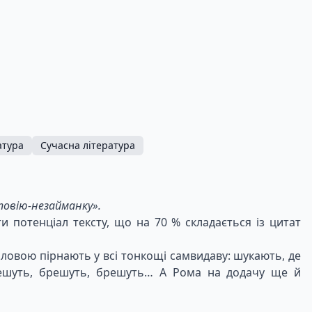
атура
Сучасна література
повію-незайманку».
и потенціал тексту, що на 70 % складається із цитат
оловою пірнають у всі тонкощі самвидаву: шукають, де
брешуть, брешуть, брешуть… А Рома на додачу ще й