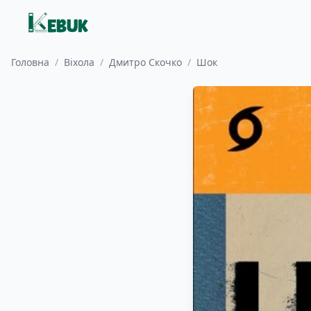
Головна
/
Віхола
/
Дмитро Скочко
/
Шок