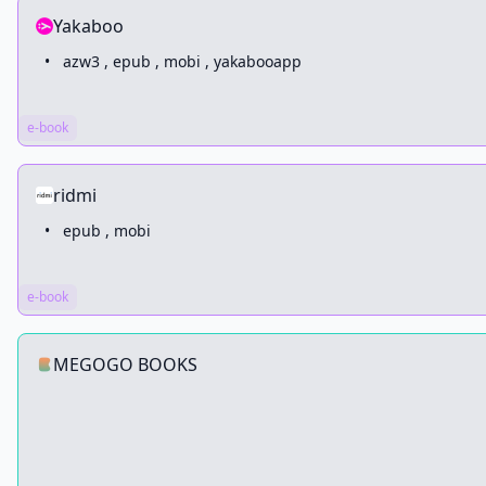
Yakaboo
•
azw3 , epub , mobi , yakabooapp
e-book
ridmi
•
epub , mobi
e-book
MEGOGO BOOKS