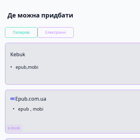
Дмитро Скочко
— письменник, автор книжки «До Сло
Харків 2040 року.
Де можна придбати
Паперові
Електронні
Kebuk
•
epub,mobi
Epub.com.ua
•
epub , mobi
e-book