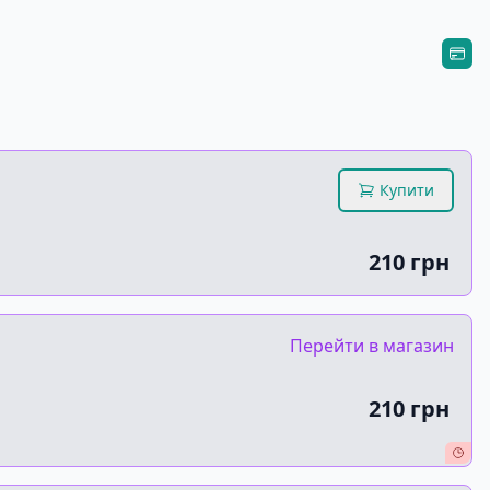
лово» та постапокаліптичного детективу «Сміття» про
Купити
210 грн
Перейти в магазин
210 грн