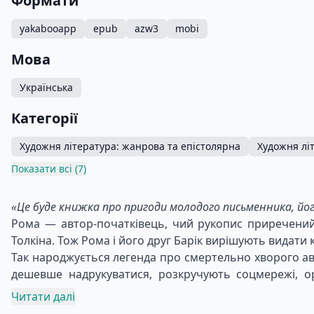
Формати
yakabooapp
epub
azw3
mobi
Мова
Українська
Категорії
Художня література: жанрова та епістолярна
Художня лі
Показати всі (7)
«Це буде книжка про пригоди молодого письменника, йог
Рома — автор-початківець, чий рукопис приречений н
Толкіна. Тож Рома і його друг Барік вирішують видати
Так народжується легенда про смертельно хворого авт
дешевше надрукуватися, розкручують соцмережі, о
закохується у власну читачку.
Читати далі
Куди заведе друзів брехня й чим доведеться заплатит