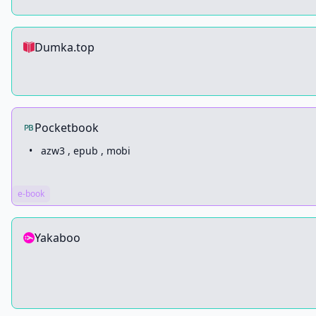
Dumka.top
Pocketbook
•
azw3 , epub , mobi
e-book
Yakaboo