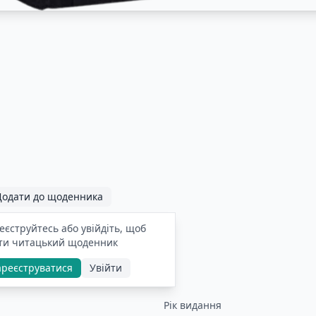
Додати до щоденника
еєструйтесь або увійдіть, щоб
ти читацький щоденник
ареєструватися
Увійти
Рік видання