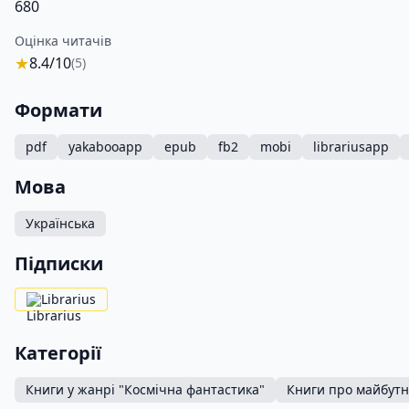
680
Оцінка читачів
★
8.4/10
(5)
Формати
pdf
yakabooapp
epub
fb2
mobi
librariusapp
Мова
Українська
Підписки
Librarius
Категорії
Книги у жанрі "Космічна фантастика"
Книги про майбутн