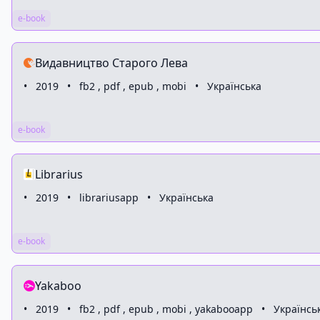
e-book
Видавництво Старого Лева
•
2019
•
fb2 , pdf , epub , mobi
•
Українська
e-book
Librarius
•
2019
•
librariusapp
•
Українська
e-book
Yakaboo
•
2019
•
fb2 , pdf , epub , mobi , yakabooapp
•
Українсь