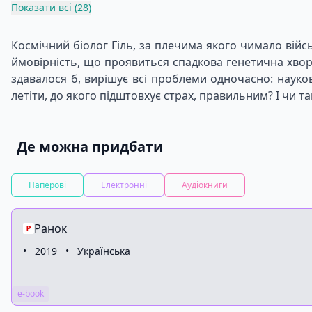
Показати всі (28)
Космічний біолог Гіль, за плечима якого чимало війсь
ймовірність, що проявиться спадкова генетична хворо
здавалося б, вирішує всі проблеми одночасно: науков
летіти, до якого підштовхує страх, правильним? І чи та
Де можна придбати
Паперові
Електронні
Аудіокниги
Ранок
•
2019
•
Українська
e-book