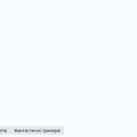
втів
Фантастичні трилери