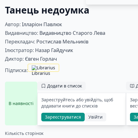
Танець недоумка
Автор:
Ілларіон Павлюк
Видавництво:
Видавництво Старого Лева
Перекладач:
Ростислав Мельників
Ілюстратор:
Назар Гайдучик
Диктор:
Євген Горлач
Librarius
Підписка:
Додати в список
Зареєструйтесь або увійдіть, щоб
Зар
В наявності
додавати книги до списків
вес
Зареєструватися
Увійти
З
Кількість сторінок