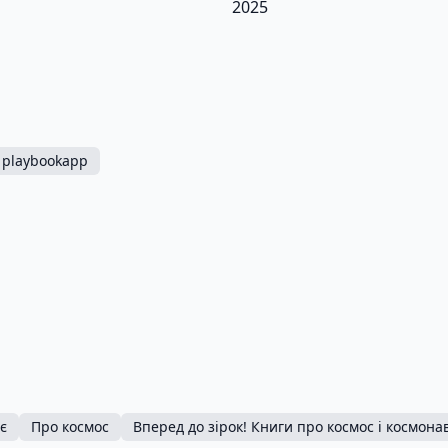
2025
playbookapp
є
Про космос
Вперед до зірок! Книги про космос і космона