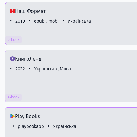
Наш Формат
•
2019
•
epub , mobi
•
Українська
e-book
КнигоЛенд
•
2022
•
Українська ,Мова
e-book
Play Books
•
playbookapp
•
Українська