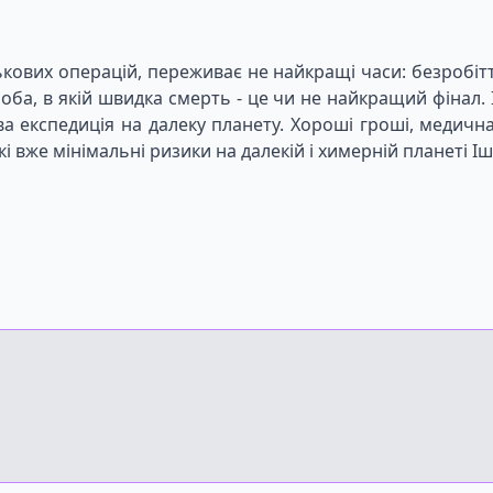
кових операцій, переживає не найкращі часи: безробітт
ба, в якій швидка смерть - це чи не найкращий фінал. І
а експедиція на далеку планету. Хороші гроші, медичн
кі вже мінімальні ризики на далекій і химерній планеті І