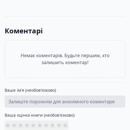
120
грн
65
- 120
грн
96
- 120
гр
Коментарі
Немає коментарів. Будьте першим, хто
залишить коментар!
Ваше ім'я (необов'язково)
Ваша оцінка книги (необов'язково)
★
★
★
★
★
★
★
★
★
★