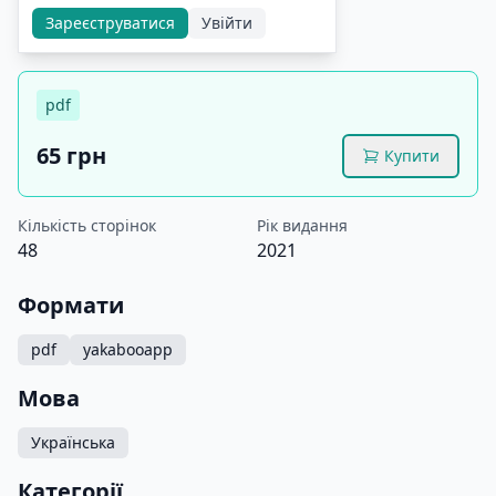
Зареєструватися
Увійти
pdf
65 грн
Купити
Кількість сторінок
Рік видання
48
2021
Формати
pdf
yakabooapp
Мова
Українська
Категорії